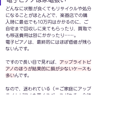
どんなに状態が良くてもリサイクルや処分
になることがほとんどで、楽器店での購
入時に最低でも10万円はかかるのに、ご
自宅まで回収しに来てもらったり、買取で
も移送費用は別にかかったり……。
電子ピアノは、最終的にはほぼ価値が残ら
ないんです。
ですので長い目で見れば、
アップライトピ
アノのほうが結果的に損が少ないケースも
多い
んです。
なので、迷われている（＝ご家庭にアップ
ライトピアノを置くスペースがある、金銭
的にも楽器ローンで購入可能）ということ
であればアップライトピアノをおすすめさ
せていただいています。