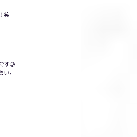
！笑
です◎
さい。