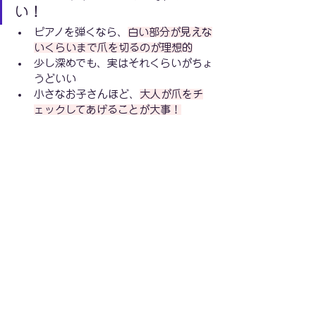
い！
ピアノを弾くなら、
白い部分が見えな
いくらいまで爪を切るのが理想的
少し深めでも、実はそれくらいがちょ
うどいい
小さなお子さんほど、
大人が爪をチ
ェックしてあげることが大事！
「ピアノが弾きにくそうだな？」と思った
ら、まずは爪の長さを見てみてくださいね
😊
─── ✧ ───
🎵 体験レッスンをご希望の方へ 🎵
▶ ウェイティング登録受付中！
https://forms.gle/UZt5trqmuP1z2tzy9