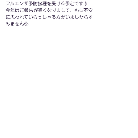
フルエンザ予防接種を受ける予定です💉
今年はご報告が遅くなりまして、もし不安
に思われていらっしゃる方がいましたらす
みません💦
教室では引き続き、感染症対策として
・講師のマスク着用
・防音室はロスナイによる防音効果を守
りながらも徹底した換気
・生徒さん、保護者の皆さまによる石鹸に
よる手洗いのご協力
を行ってまいります。
どうぞよろしくお願いいたします。
© 2024 by Yachiyo Central Piano School.