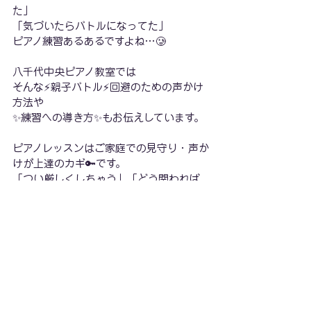
た」
「気づいたらバトルになってた」
ピアノ練習あるあるですよね…🥲
八千代中央ピアノ教室では
そんな⚡親子バトル⚡回避のための声かけ
方法や
✨練習への導き方✨もお伝えしています。
ピアノレッスンはご家庭での見守り・声か
けが上達のカギ🔑です。
「つい厳しくしちゃう」「どう関われば
いいかわからない」そんな方も大丈夫◎
そのあたりも含めてレッスン時間にアドバ
イスさせていただきます。
どうか💝うちの子の応援団💝になってくだ
さい✨
▼ 体験レッスン実施中！