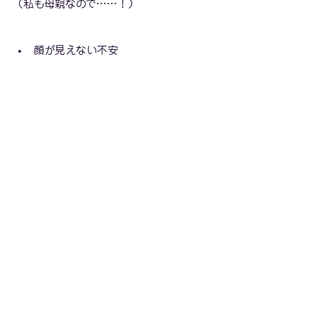
（私も母親なので……！）
顔が見えない不安
声のトーンや話し方がわからない不安
雰囲気を知りたい
子どもとの相性を事前に知っておき
たい（子連れでお出かけ、大変ですよ
ね）
このあたりの不安をYouTubeでかなり解
消できたかなと思います。
まだの方はぜひご覧ください🎵
教室YouTubeチャンネル
まとめ：教室2年目は「選
択と成長」が見えた一年