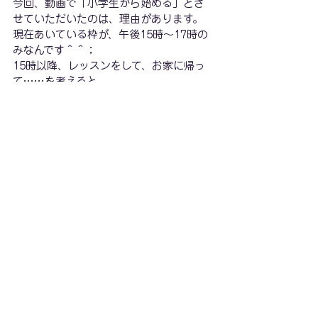
今回、動画で「小学生から始める」とさ
せていただいたのは、理由があります。
現在あいている枠が、午後15時～17時の
みなんです＾＾；
15時以降、レッスンをして、お家に帰っ
て……を考えると
小学生以上のお子さんを対象に募集した
方が良いかなと思いました。
ただ、教室自体は5歳から受け付けており
ますので
体力に自信があるお子さんや
15時以降の方がご都合があうご家庭の方
がいらっしゃいましたら
是非体験レッスンにお越しくださいね♡
お読みいただきありがとうございました
🎹✨